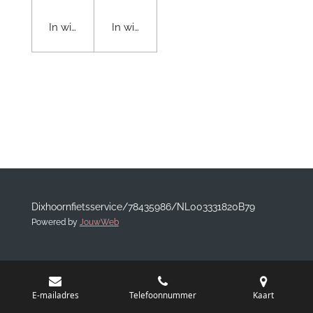
In winkelwagen
In winkelwagen
Dixhoornfietsservice/78435986/NL003331820B79
Powered by
JouwWeb
E-mailadres
Telefoonnummer
Kaart