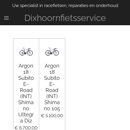
Uw specialist in racefietsen, reparaties en onderhoud
Ga
direct
Dixhoornfietsservice
naar
de
hoofdinhoud
Argon
Argon
18
18
Subito
Subito
E-
E-
Road
Road
(INT)
(INT)
Shima
Shima
no
no 105
Ultegr
€ 5.100,00
a Di2
€ 6.700,00