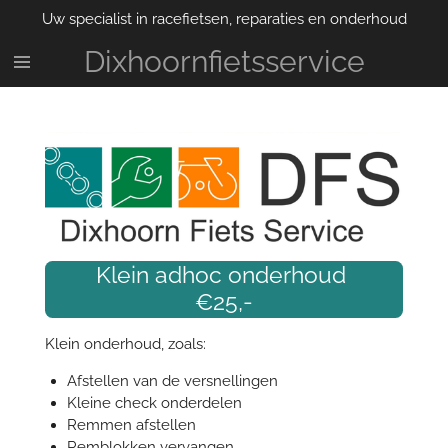
Uw specialist in racefietsen, reparaties en onderhoud
Ga
direct
Dixhoornfietsservice
naar
de
hoofdinhoud
Klein adhoc onderhoud
€25,-
Klein onderhoud, zoals:
Afstellen van de versnellingen
Kleine check onderdelen
Remmen afstellen
Remblokken vervangen