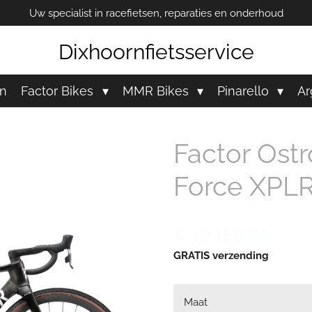
Uw specialist in racefietsen, reparaties en onderhoud
Dixhoornfietsservice
en
Factor Bikes
MMR Bikes
Pinarello
Ar
Factor Ost
Force XPL
€ 10.199,00
GRATIS verzending
Maat