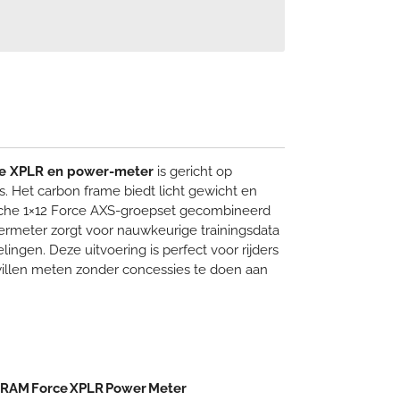
ce XPLR en power-meter
is gericht op
rs. Het carbon frame biedt licht gewicht en
onische 1×12 Force AXS-groepset gecombineerd
rmeter zorgt voor nauwkeurige trainingsdata
lingen. Deze uitvoering is perfect voor rijders
willen meten zonder concessies te doen aan
 SRAM Force XPLR Power Meter