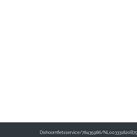
Dixhoornfietsservice/78435986/NL003331820B7