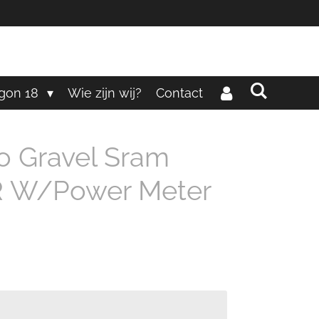
gon 18
Wie zijn wij?
Contact
ro Gravel Sram
R W/Power Meter