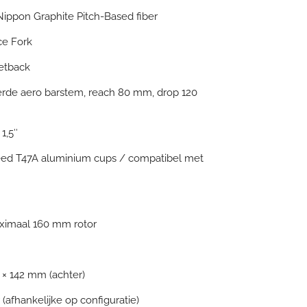
ippon Graphite Pitch-Based fiber
ce Fork
setback
eerde aero barstem, reach 80 mm, drop 120
 1,5″
ed T47A aluminium cups / compatibel met
imaal 160 mm rotor
2 × 142 mm (achter)
 (afhankelijke op configuratie)