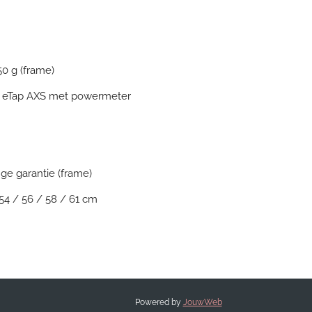
50 g (frame)
 eTap AXS met powermeter
nge garantie (frame)
54 / 56 / 58 / 61 cm
Powered by
JouwWeb