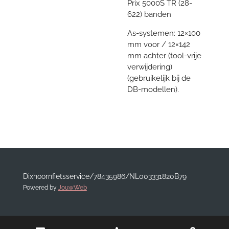
Prix 5000S TR (28-
622) banden
As-systemen: 12×100
mm voor / 12×142
mm achter (tool-vrije
verwijdering)
(gebruikelijk bij de
DB-modellen).
Dixhoornfietsservice/78435986/NL003331820B79
Powered by
JouwWeb