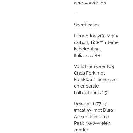
aero-voordelen.
--
Specificaties
Frame: TorayCa M40X
carbon, TiCR™ interne
kabelrouting,
Italiaanse BB.
Vork: Nieuwe eTICR
Onda Fork met
ForkFlap™, bovenste
en onderste
balhoofdbuis 1.5″.
Gewicht: 6,77 kg
(maat 53, met Dura-
Ace en Princeton
Peak 4550-wielen,
zonder