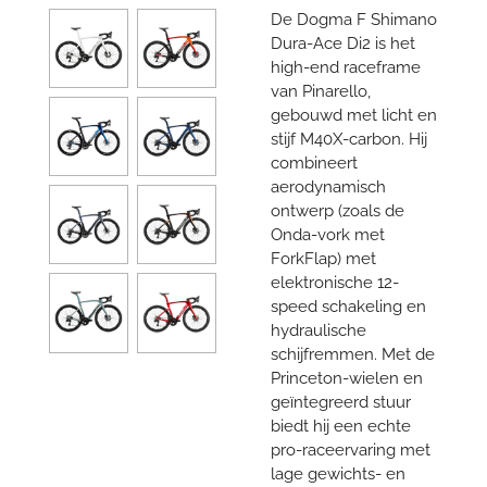
De Dogma F Shimano
Dura-Ace Di2 is het
high-end raceframe
van Pinarello,
gebouwd met licht en
stijf M40X-carbon. Hij
combineert
aerodynamisch
ontwerp (zoals de
Onda-vork met
ForkFlap) met
elektronische 12-
speed schakeling en
hydraulische
schijfremmen. Met de
Princeton-wielen en
geïntegreerd stuur
biedt hij een echte
pro-raceervaring met
lage gewichts- en