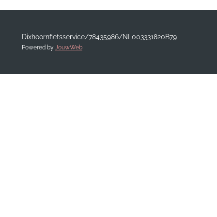
Dixhoornfietsservice/78435986/NL003331820B79
Powered by
JouwWeb