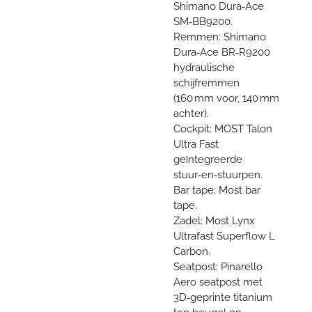
Shimano Dura‑Ace
SM‑BB9200.
Remmen: Shimano
Dura‑Ace BR‑R9200
hydraulische
schijfremmen
(160 mm voor, 140 mm
achter).
Cockpit: MOST Talon
Ultra Fast
geïntegreerde
stuur‑en‑stuurpen.
Bar tape: Most bar
tape.
Zadel: Most Lynx
Ultrafast Superflow L
Carbon.
Seatpost: Pinarello
Aero seatpost met
3D‑geprinte titanium