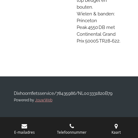
top beugel en
bouten.
Wielen & banden:
Princeton
Peak 4550 DB met
Continental Grand
Prix 5000S TR28‑622.
Dixhoornfietsservice/78435986/NL003331820B79
Powered by
JouwWeb
E-mailadres
Telefoonnummer
Kaart