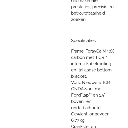
die maximale
prestaties, precisie en
betrouwbaarheid
zoeken.
--
Specificaties
Frame: TorayCa M40X
carbon met TiCR™
interne kabelrouting
en Italiaanse bottom
bracket.
Vork: Nieuwe eTICR
ONDA‑vork met
ForkFlap™ en 1,5"
boven‑ en
onderbalhoofd.
Gewicht: ongeveer
6,77 kg.
Crankstel en