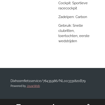
Cockpit: Sportieve
racecockpit
Zadelpen: Carbon
Gebruik: Snelle
clubritten,
toertochten, eerste
wedstrijden
Dixhoornfietsservice/78435986/NL003331820B79
Powered by
JouwWeb