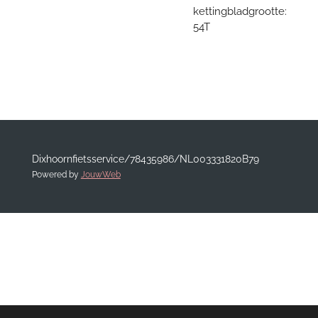
kettingbladgrootte:
54T
Dixhoornfietsservice/78435986/NL003331820B79
Powered by
JouwWeb