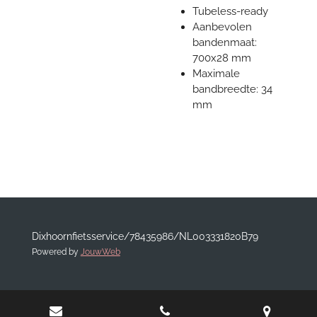
Tubeless-ready
Aanbevolen
bandenmaat:
700x28 mm
Maximale
bandbreedte: 34
mm
Dixhoornfietsservice/78435986/NL003331820B79
Powered by
JouwWeb