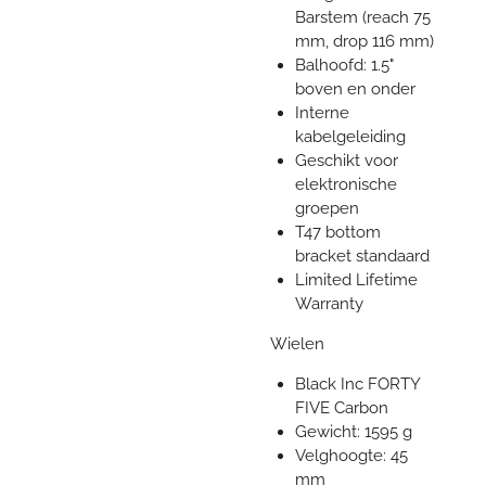
Barstem (reach 75
mm, drop 116 mm)
Balhoofd: 1.5"
boven en onder
Interne
kabelgeleiding
Geschikt voor
elektronische
groepen
T47 bottom
bracket standaard
Limited Lifetime
Warranty
Wielen
Black Inc FORTY
FIVE Carbon
Gewicht: 1595 g
Velghoogte: 45
mm